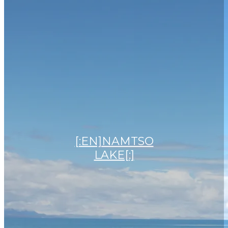
[:EN]NAMTSO
LAKE[:]