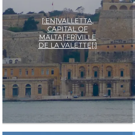
[:EN]VALLETTA,
CAPITAL OF
MALTA[:FR]VILLE
DE LA VALETTE[:]