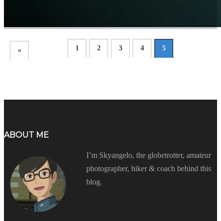
1
2
3
4
5
«
ABOUT ME
I’m Skyangelo, the globetrotter, amateur
photographer, hiker & coach behind this
blog.