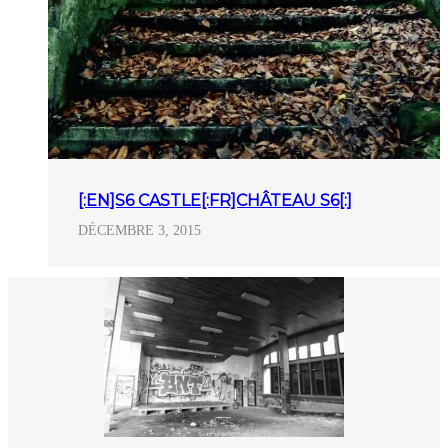
[:EN]S6 CASTLE[:FR]CHÂTEAU S6[:]
DÉCEMBRE 3, 2015
POST
NAVIGATION