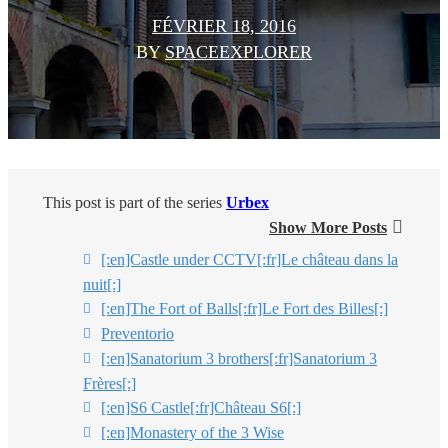
FÉVRIER 18, 2016
BY
SPACEEXPLORER
This post is part of the series
Urbex
Show More Posts
[:en]Castle under CCTV[:fr]Le château dans la
nuit[:]
[:en]The Fort of Balls[:fr]Le Fort des Billes[:]
Preventorio
[:en]Sanatorium 3 brothers[:fr]Sanatorium 3
Frères[:]
[:en]S6 Castle[:fr]Château S6[:]
[:en]Monastery of the 3 Wise