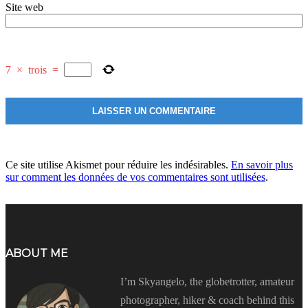
Site web
7
×
trois
=
Ce site utilise Akismet pour réduire les indésirables.
En savoir plus
sur comment les données de vos commentaires sont utilisées
.
ABOUT ME
I’m Skyangelo, the globetrotter, amateur
photographer, hiker & coach behind this