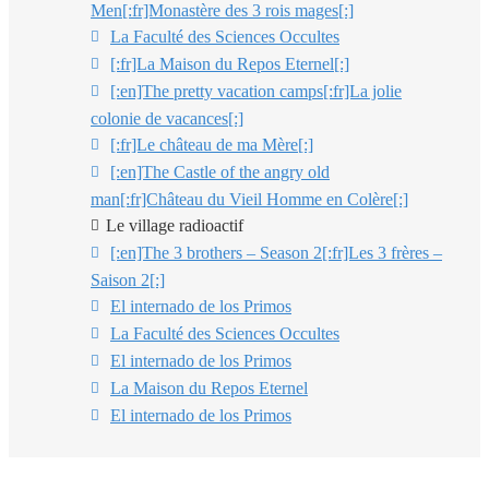
Men[:fr]Monastère des 3 rois mages[:]
La Faculté des Sciences Occultes
[:fr]La Maison du Repos Eternel[:]
[:en]The pretty vacation camps[:fr]La jolie
colonie de vacances[:]
[:fr]Le château de ma Mère[:]
[:en]The Castle of the angry old
man[:fr]Château du Vieil Homme en Colère[:]
Le village radioactif
[:en]The 3 brothers – Season 2[:fr]Les 3 frères –
Saison 2[:]
El internado de los Primos
La Faculté des Sciences Occultes
El internado de los Primos
La Maison du Repos Eternel
El internado de los Primos