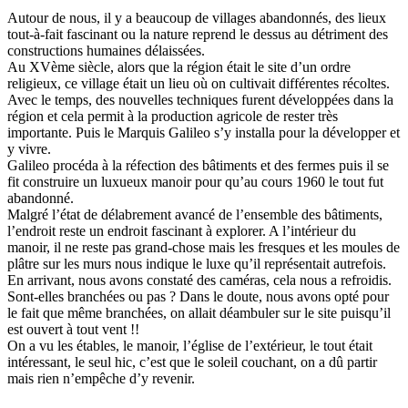
Autour de nous, il y a beaucoup de villages abandonnés, des lieux
tout-à-fait fascinant ou la nature reprend le dessus au détriment des
constructions humaines délaissées.
Au XVème siècle, alors que la région était le site d’un ordre
religieux, ce village était un lieu où on cultivait différentes récoltes.
Avec le temps, des nouvelles techniques furent développées dans la
région et cela permit à la production agricole de rester très
importante. Puis le Marquis Galileo s’y installa pour la développer et
y vivre.
Galileo procéda à la réfection des bâtiments et des fermes puis il se
fit construire un luxueux manoir pour qu’au cours 1960 le tout fut
abandonné.
Malgré l’état de délabrement avancé de l’ensemble des bâtiments,
l’endroit reste un endroit fascinant à explorer. A l’intérieur du
manoir, il ne reste pas grand-chose mais les fresques et les moules de
plâtre sur les murs nous indique le luxe qu’il représentait autrefois.
En arrivant, nous avons constaté des caméras, cela nous a refroidis.
Sont-elles branchées ou pas ? Dans le doute, nous avons opté pour
le fait que même branchées, on allait déambuler sur le site puisqu’il
est ouvert à tout vent !!
On a vu les étables, le manoir, l’église de l’extérieur, le tout était
intéressant, le seul hic, c’est que le soleil couchant, on a dû partir
mais rien n’empêche d’y revenir.